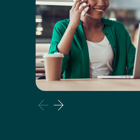
1
Empréstimo consignado
É um empréstimo com desconto em folha,
seja, a parcela do empréstimo é desconta