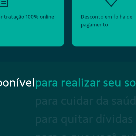
ntratação 100% online
Desconto em folha de
pagamento
ponível
para realizar seu s
para cuidar da saú
para quitar dívidas