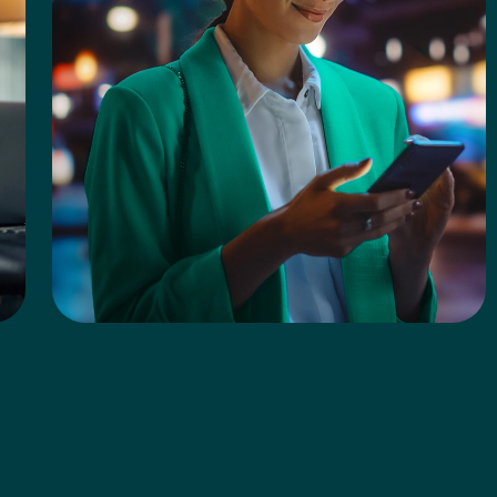
3
Pague em até 144 parcelas
O valor do seu empréstimo pode ser pago em