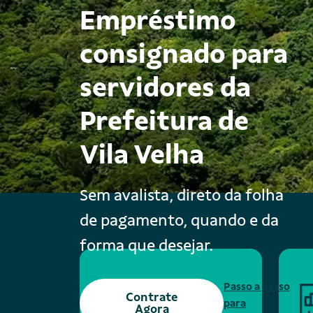
Empréstimo
consignado para
servidores da
Prefeitura de
Vila Velha
Sem avalista, direto da folha
de pagamento, quando e da
forma que desejar.
Passo a passo
Contrate
para
Agora