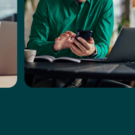
2
Contrate 100% online no seu celular
 ou
Você nem precisa ir até uma agência! É só
da
fazer a contratação com total segurança