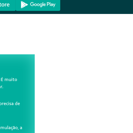
 É muito
r.
precisa de
imulação, a