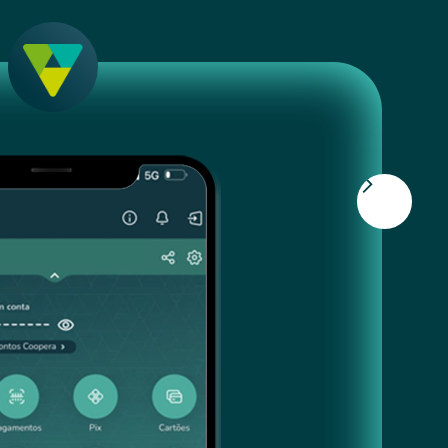
do
direto pelo app Sicoob.