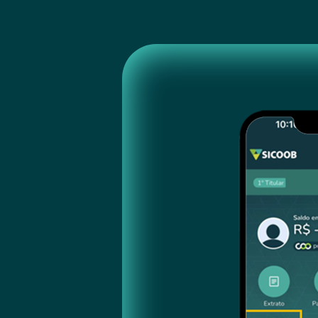
do seu pagamento automaticamente to
mês.