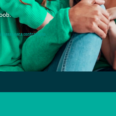
oob.
 a passo para contratação