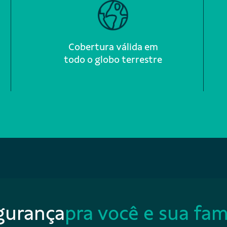
Cobertura válida em
todo o globo terrestre
gurança
pra você e sua fam