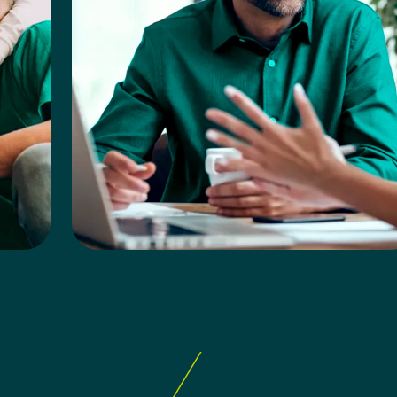
2
Cobertura para Doenças Graves
Inclui proteção financeira em casos de
 de
doenças graves, como câncer e infarto,
ama
atendendo às preocupações de saúde mais