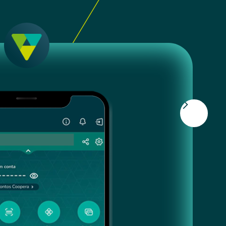
urgentes*.
*verifique condições no momento de contratação