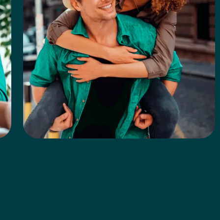
3
Benefícios de Morte e Invalidez
Proporciona indenizações em situações de
morte e invalidez permanente, total ou
parcial, oferecendo segurança financeira em