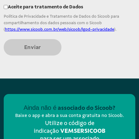
Aceite para tratamento de Dados
Política de Privacidade e Tratamento de Dados do Sicoob para
compartilhamento dos dados pessoais com o Sicoob
(
https://www.sicoob.com.br/web/sicoob/lgpd-privacidade
).
Enviar
Ainda não é
associado do Sicoob?
Baixe o app e abra a sua conta gratuita no Sicoob.
Utilize o código de
indicação
VEMSERSICOOB
para ser um associado